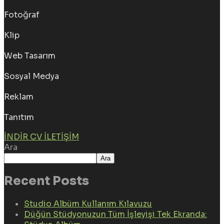
Fotoğraf
Klip
Web Tasarım
Sosyal Medya
Reklam
Tanıtım
İNDIR CV
İLETIŞIM
Ara
Ara
Recent Posts
Studio Albüm Kullanım Kılavuzu
Düğün Stüdyonuzun Tüm İşleyişi Tek Ekranda: