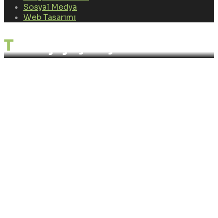
Sosyal Medya
Web Tasarımı
Türkiş Çiçekçilik