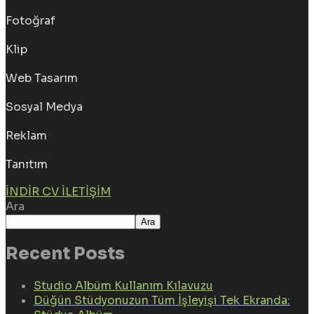
Fotoğraf
Klip
Web Tasarım
Sosyal Medya
Reklam
Tanıtım
İNDIR CV
İLETIŞIM
Ara
Ara
Recent Posts
Studio Albüm Kullanım Kılavuzu
Düğün Stüdyonuzun Tüm İşleyişi Tek Ekranda: