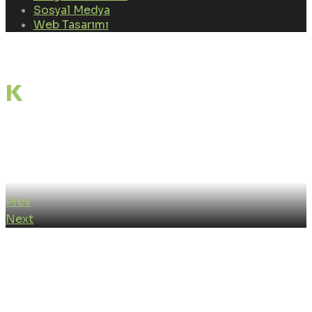
Sosyal Medya
Web Tasarımı
Kürşat Okur – Sevdim Ben
(Official Video)
Share:
Prev
Next