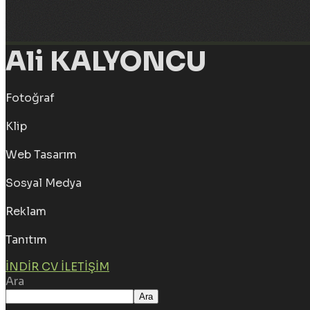
Ali KALYONCU
Fotoğraf
Klip
Web Tasarım
Sosyal Medya
Reklam
Tanıtım
İNDIR CV
İLETIŞIM
Ara
Ara