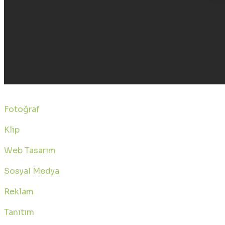
Ali KALYONCU
Fotoğraf
Klip
Web Tasarım
Sosyal Medya
Reklam
Tanıtım