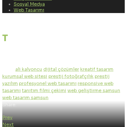
Sosyal Medya
Web Tasarımı
Tez Pro Map ( Web
Tasarım)
Tags:
ali kalyoncu
dijital çözümler
kreatif tasarım
kurumsal web sitesi
prestij fotoğrafçılık
prestij
yazılım
profesyonel web tasarımı
responsive web
tasarımı
tanıtım filmi çekimi
web geliştirme samsun
web tasarım samsun
Share:
Prev
Next