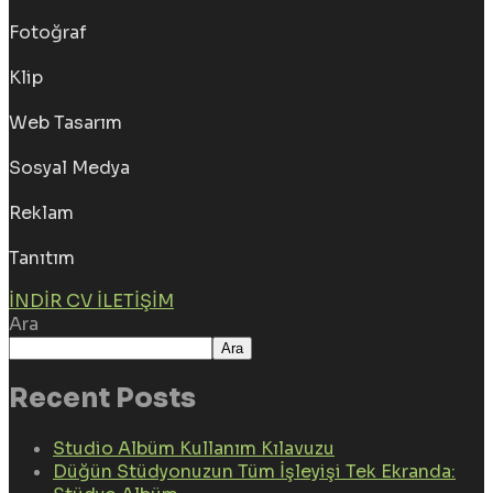
Fotoğraf
Klip
Web Tasarım
Sosyal Medya
Reklam
Tanıtım
İNDIR CV
İLETIŞIM
Ara
Ara
Recent Posts
Studio Albüm Kullanım Kılavuzu
Düğün Stüdyonuzun Tüm İşleyişi Tek Ekranda: