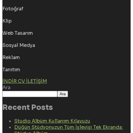
Fotoğraf
Klip
Web Tasarım
Sosyal Medya
Reklam
Tanıtım
İNDIR CV
İLETIŞIM
Ara
Ara
Recent Posts
Studio Albüm Kullanım Kılavuzu
Düğün Stüdyonuzun Tüm İşleyişi Tek Ekranda: