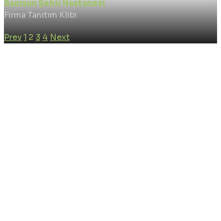
Samsun Şehir Hastanesi
Firma Tanıtım Klibi
Prev
1
2
3
4
Next