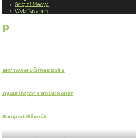
Sosyal Medya
Web Tasarımı
Portfolio Tags:
drone
çekimi samsun
Sky Towers Örnek Daire
Firma Tanıtım Klibi
Aydur İnşaat + Emlak Konut
Firma Tanıtım Klibi
Samport Gümrük
Firma Tanıtım Klibi