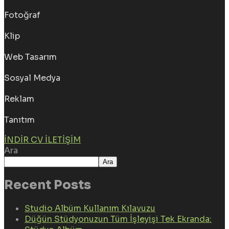
Fotoğraf
Klip
Web Tasarım
Sosyal Medya
Reklam
Tanıtım
İNDIR CV
İLETIŞIM
Ara
Ara
Recent Posts
Studio Albüm Kullanım Kılavuzu
Düğün Stüdyonuzun Tüm İşleyişi Tek Ekranda: