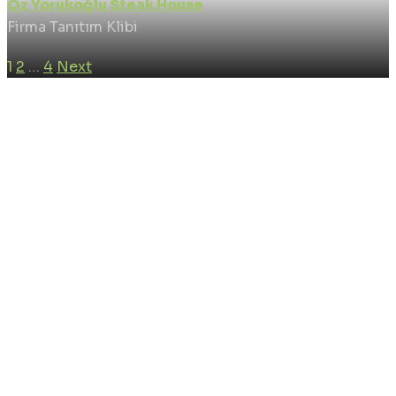
Öz Yörükoğlu Steak House
Firma Tanıtım Klibi
1
2
…
4
Next