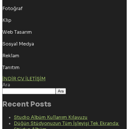
Fotoğraf
Klip
Web Tasarım
Sosyal Medya
Reklam
Tanıtım
İNDIR CV
İLETIŞIM
Ara
Ara
Recent Posts
Studio Albüm Kullanım Kılavuzu
Düğün Stüdyonuzun Tüm İşleyişi Tek Ekranda: