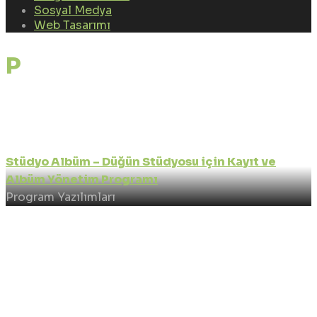
Sosyal Medya
Web Tasarımı
Portfolio Tags:
profesyonel vesikalık
Stüdyo Albüm – Düğün Stüdyosu için Kayıt ve
Albüm Yönetim Programı
Program Yazılımları