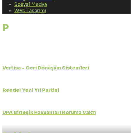
Sosyal Medya
Web Tasarımı
Portfolio Tags:
tanıtım
videosu çekimi
Vertisa – Geri Dönüşüm Sistemleri
Firma Tanıtım Klibi
Reeder Yeni Yıl Partisi
Firma Tanıtım Klibi
UPA Birleşik Hayvanları Koruma Vakfı
Firma Tanıtım Klibi