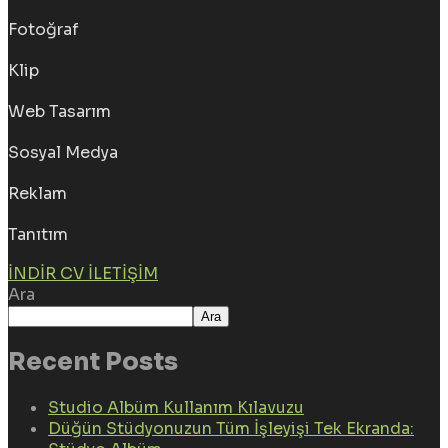
Fotoğraf
Klip
Web Tasarım
Sosyal Medya
Reklam
Tanıtım
İNDIR CV
İLETIŞIM
Ara
Ara
Recent Posts
Studio Albüm Kullanım Kılavuzu
Düğün Stüdyonuzun Tüm İşleyişi Tek Ekranda: