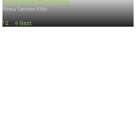
Öz Yörükoğlu Steak House
Firma Tanıtım Klibi
1
2
…
4
Next