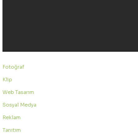
Ali KALYONCU
Fotoğraf
Klip
Web Tasarım
Sosyal Medya
Reklam
Tanıtım