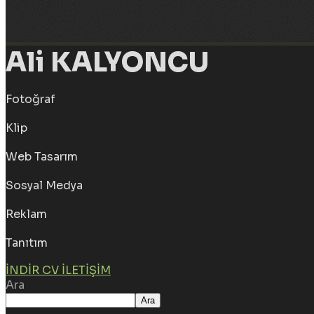
Ali KALYONCU
Fotoğraf
Klip
Web Tasarım
Sosyal Medya
Reklam
Tanıtım
İNDIR CV
İLETIŞIM
Ara
Ara