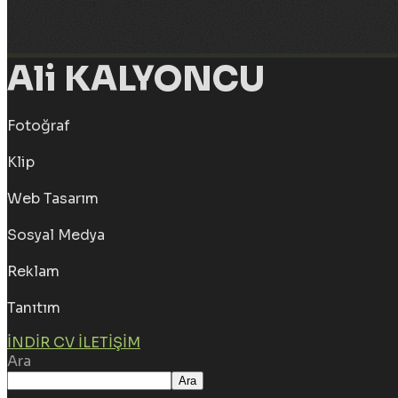
Ali KALYONCU
Fotoğraf
Klip
Web Tasarım
Sosyal Medya
Reklam
Tanıtım
İNDIR CV
İLETIŞIM
Ara
Ara