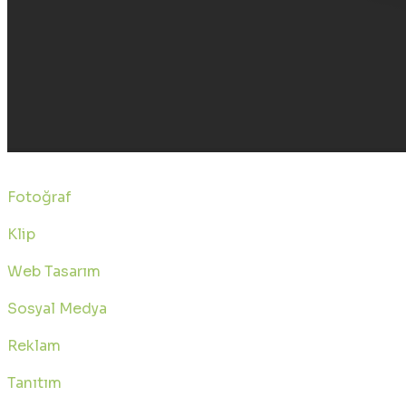
Ali KALYONCU
Fotoğraf
Klip
Web Tasarım
Sosyal Medya
Reklam
Tanıtım