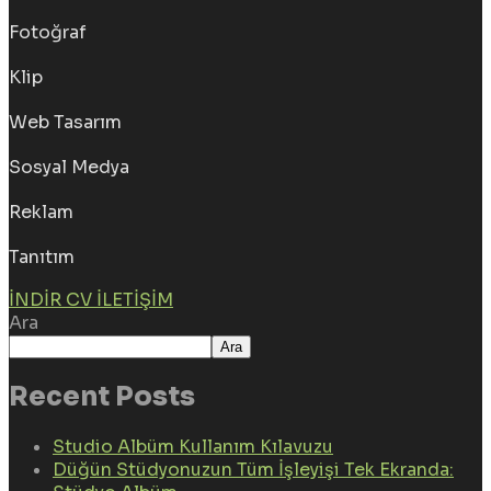
Fotoğraf
Klip
Web Tasarım
Sosyal Medya
Reklam
Tanıtım
İNDIR CV
İLETIŞIM
Ara
Ara
Recent Posts
Studio Albüm Kullanım Kılavuzu
Düğün Stüdyonuzun Tüm İşleyişi Tek Ekranda: