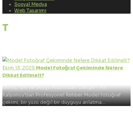
Sosyal Medya
Web Tasarımı
Tag: model fotoğraf
çekimi
Ekim 13, 2025
Model Fotoğraf Çekiminde Nelere
Dikkat Edilmeli?
Duruş, Işık ve Duygu Arasındaki Denge – Ali
Kalyoncu’dan Profesyonel Rehber Model fotoğraf
çekimi, bir yüzü değil bir duyguyu anlatma…