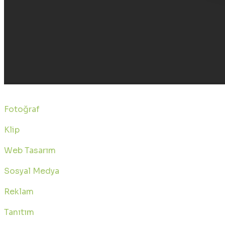
Ali KALYONCU
Fotoğraf
Klip
Web Tasarım
Sosyal Medya
Reklam
Tanıtım