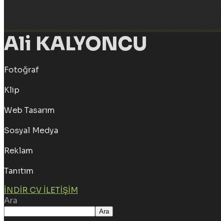
Ali KALYONCU
Fotoğraf
Klip
Web Tasarım
Sosyal Medya
Reklam
Tanıtım
İNDIR CV
İLETIŞIM
Ara
Ara