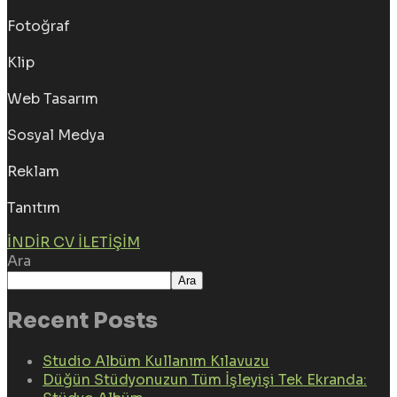
Fotoğraf
Klip
Web Tasarım
Sosyal Medya
Reklam
Tanıtım
İNDIR CV
İLETIŞIM
Ara
Ara
Recent Posts
Studio Albüm Kullanım Kılavuzu
Düğün Stüdyonuzun Tüm İşleyişi Tek Ekranda: