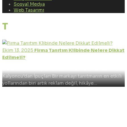
Sosyal Medya
Web Tasarımı
Tag: video çekimi ipuçları
Ekim 13, 2025
Firma Tanıtım Klibinde Nelere Dikkat
Edilmeli?
Görüntülerin Diliyle Markanı Anlatmanın Gücü – Ali
Kalyoncu’dan İpuçları Bir markayı tanıtmanın en etkili
yollarından biri artık reklam değil, hikâye…